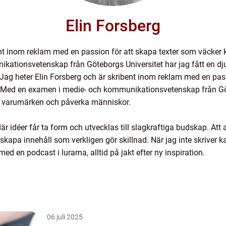
Elin Forsberg
bent inom reklam med en passion för att skapa texter som väcke
ationsvetenskap från Göteborgs Universitet har jag fått en dju
ag heter Elin Forsberg och är skribent inom reklam med en pass
Med en examen i medie- och kommunikationsvetenskap från Göte
ma varumärken och påverka människor.
där idéer får ta form och utvecklas till slagkraftiga budskap. At
h skapa innehåll som verkligen gör skillnad. När jag inte skriver k
med en podcast i lurarna, alltid på jakt efter ny inspiration.
06 juli 2025