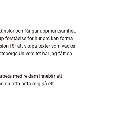
r känslor och fångar uppmärksamhet.
p förståelse för hur ord kan forma
ion för att skapa texter som väcker
borgs Universitet har jag fått en
t arbeta med reklam innebär att
an du ofta hitta mig på ett