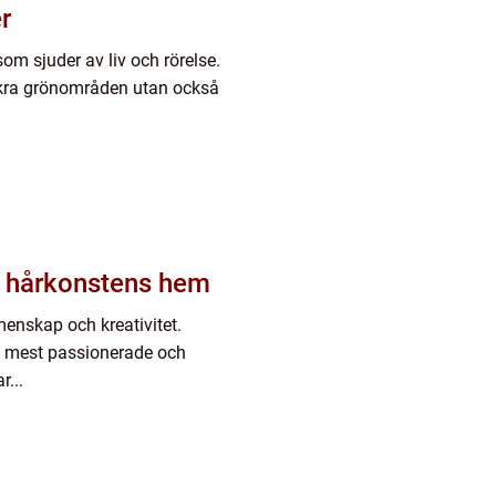
r
som sjuder av liv och rörelse.
ckra grönområden utan också
ck hårkonstens hem
menskap och kreativitet.
e mest passionerade och
r...