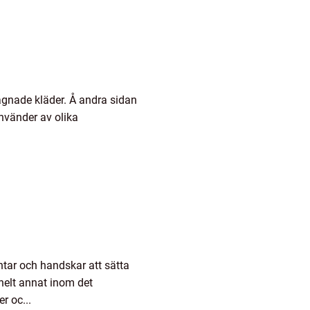
gagnade kläder. Å andra sidan
använder av olika
vantar och handskar att sätta
helt annat inom det
r oc...