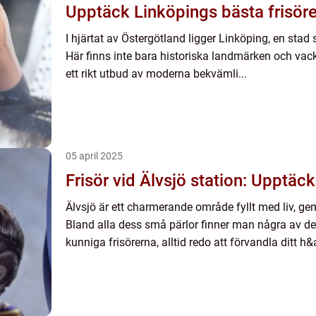
Upptäck Linköpings bästa frisöre
I hjärtat av Östergötland ligger Linköping, en stad 
Här finns inte bara historiska landmärken och va
ett rikt utbud av moderna bekvämli...
05 april 2025
Frisör vid Älvsjö station: Upptä
Älvsjö är ett charmerande område fyllt med liv, ge
Bland alla dess små pärlor finner man några av d
kunniga frisörerna, alltid redo att förvandla ditt h&a