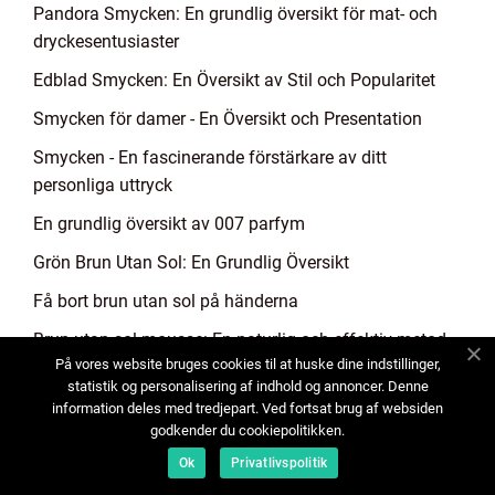
Pandora Smycken: En grundlig översikt för mat- och
dryckesentusiaster
Edblad Smycken: En Översikt av Stil och Popularitet
Smycken för damer - En Översikt och Presentation
Smycken - En fascinerande förstärkare av ditt
personliga uttryck
En grundlig översikt av 007 parfym
Grön Brun Utan Sol: En Grundlig Översikt
Få bort brun utan sol på händerna
Brun utan sol mousse: En naturlig och effektiv metod
På vores website bruges cookies til at huske dine indstillinger,
för en solkysst hud
statistik og personalisering af indhold og annoncer. Denne
Översikt över "brun utan sol tips"
information deles med tredjepart. Ved fortsat brug af websiden
godkender du cookiepolitikken.
Brun utan sol spray: En effektiv och hälsosam lösning
Ok
Privatlivspolitik
för solbränna