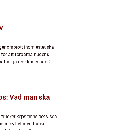
v
 genombrott inom estetiska
för att förbättra hudens
turliga reaktioner har C...
ps: Vad man ska
 trucker keps finns det vissa
å är syftet med trucker