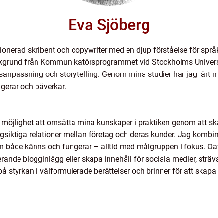
Eva Sjöberg
onerad skribent och copywriter med en djup förståelse för språket
rund från Kommunikatörsprogrammet vid Stockholms Universite
anpassning och storytelling. Genom mina studier har jag lärt
agerar och påverkar.
ag möjlighet att omsätta mina kunskaper i praktiken genom att s
gsiktiga relationer mellan företag och deras kunder. Jag kombin
 både känns och fungerar – alltid med målgruppen i fokus. Oavs
rande blogginlägg eller skapa innehåll för sociala medier, strävar
r på styrkan i välformulerade berättelser och brinner för att skapa