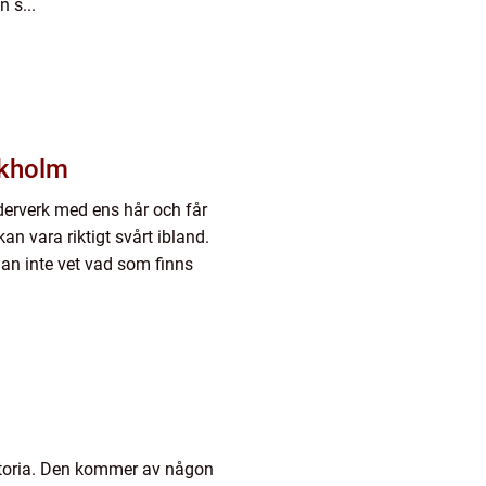
 s...
ckholm
nderverk med ens hår och får
an vara riktigt svårt ibland.
an inte vet vad som finns
historia. Den kommer av någon