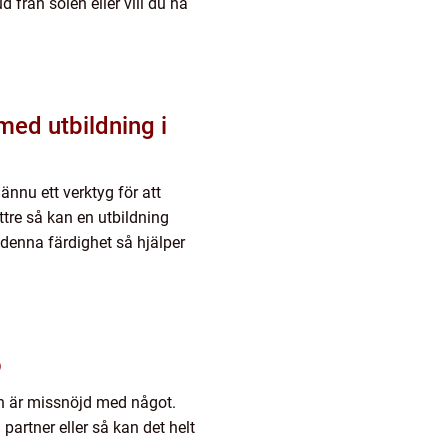
 från solen eller vill du ha
 med utbildning i
 ännu ett verktyg för att
tre så kan en utbildning
d denna färdighet så hjälper
ö
an är missnöjd med något.
n partner eller så kan det helt