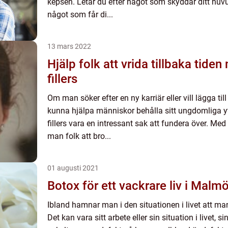
kepsen. Letar du efter något som skyddar ditt huvud
något som får di...
13 mars 2022
Hjälp folk att vrida tillbaka tiden
fillers
Om man söker efter en ny karriär eller vill lägga till
kunna hjälpa människor behålla sitt ungdomliga yt
fillers vara en intressant sak att fundera över. Me
man folk att bro...
01 augusti 2021
Botox för ett vackrare liv i Malm
Ibland hamnar man i den situationen i livet att m
Det kan vara sitt arbete eller sin situation i livet, si