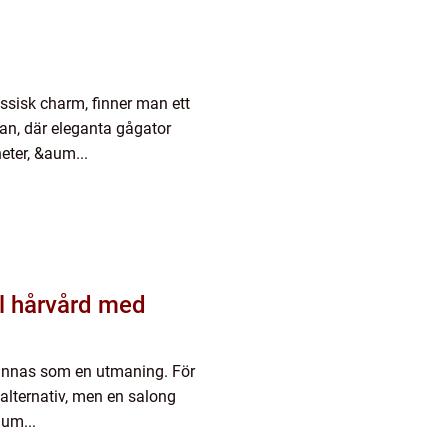
ssisk charm, finner man ett
stan, där eleganta gågator
eter, &aum...
ll hårvård med
d kännas som en utmaning. För
 alternativ, men en salong
um...