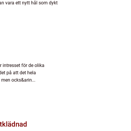
an vara ett nytt hål som dykt
 intresset för de olika
et på att det hela
men ocks&arin...
utklädnad