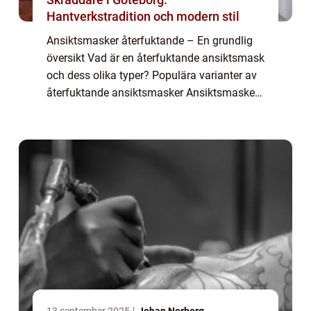
Hantverkstradition och modern stil
Ansiktsmasker återfuktande – En grundlig
översikt Vad är en återfuktande ansiktsmask
och dess olika typer? Populära varianter av
återfuktande ansiktsmasker Ansiktsmasker
återfuktande är ett effektivt verktyg för att
bibehålla och förbättra hude...
13 september 2025
Johan Norberg