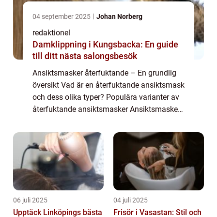
04 september 2025
Johan Norberg
redaktionel
Damklippning i Kungsbacka: En guide
till ditt nästa salongsbesök
Ansiktsmasker återfuktande – En grundlig
översikt Vad är en återfuktande ansiktsmask
och dess olika typer? Populära varianter av
återfuktande ansiktsmasker Ansiktsmasker
återfuktande är ett effektivt verktyg för att
bibehålla och förbättra hude...
06 juli 2025
04 juli 2025
Upptäck Linköpings bästa
Frisör i Vasastan: Stil och