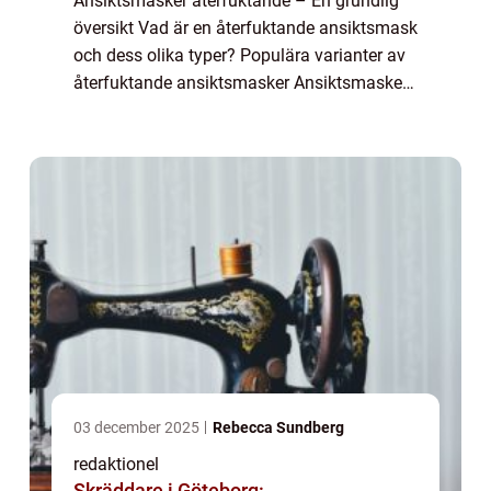
Ansiktsmasker återfuktande – En grundlig
översikt Vad är en återfuktande ansiktsmask
och dess olika typer? Populära varianter av
återfuktande ansiktsmasker Ansiktsmasker
återfuktande är ett effektivt verktyg för att
bibehålla och förbättra hude...
03 december 2025
Rebecca Sundberg
redaktionel
Skräddare i Göteborg: