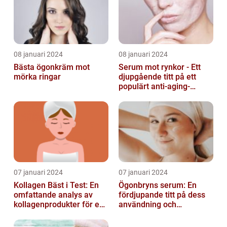
08 januari 2024
08 januari 2024
Bästa ögonkräm mot
Serum mot rynkor - Ett
mörka ringar
djupgående titt på ett
populärt anti-aging-
produkt för att bekämpa
hudens åld...
07 januari 2024
07 januari 2024
Kollagen Bäst i Test: En
Ögonbryns serum: En
omfattande analys av
fördjupande titt på dess
kollagenprodukter för en
användning och
friskare kropp och vacker
popularitet inom
hud...
skönhetsvärlden