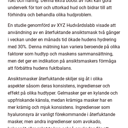
fukt och näring. Denna extra boost av fukt kan göra
underverk för torr och uttorkad hud och bidrar till att
förhindra och behandla olika hudproblem.
En studie genomförd av XYZ Hudvårdslabb visade att
användning av en återfuktande ansiktsmask två gånger
i veckan under en månads tid ökade hudens hydrering
med 30%. Denna mätning kan variera beroende på olika
faktorer som hudtyp och maskens sammansättning,
men det ger en indikation på ansiktsmaskers förmåga
att förbättra hudens fuktbalans.
Ansiktsmasker återfuktande skiljer sig åt i olika
aspekter såsom deras konsistens, ingredienser och
effekt på olika hudtyper. Gelmasker ger en kylande och
uppfriskande känsla, medan krämiga masker har en
mer krämig och mjuk konsistens. Ingredienser som
hyaluronsyra är vanligt förekommande i återfuktande
masker, men andra ingredienser som avokado,