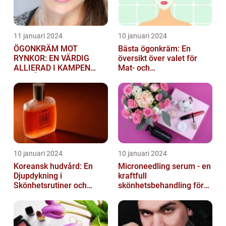
11 januari 2024
10 januari 2024
ÖGONKRÄM MOT
Bästa ögonkräm: En
RYNKOR: EN VÄRDIG
översikt över valet för
ALLIERAD I KAMPEN
Mat- och
MOT ÅLDRANDE
dryckesentusiaster
10 januari 2024
10 januari 2024
Koreansk hudvård: En
Microneedling serum - en
Djupdykning i
kraftfull
Skönhetsrutiner och
skönhetsbehandling för
Produkter
huden