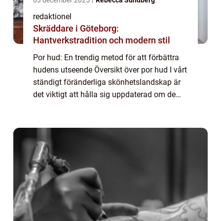
03 december 2025
Rebecca Sundberg
redaktionel
Skräddare i Göteborg:
Hantverkstradition och modern stil
Por hud: En trendig metod för att förbättra
hudens utseende Översikt över por hud I vårt
ständigt föränderliga skönhetslandskap är
det viktigt att hålla sig uppdaterad om de
senaste hudvårdstrenderna och
behandlingarna. En av de mest populära
behandl...