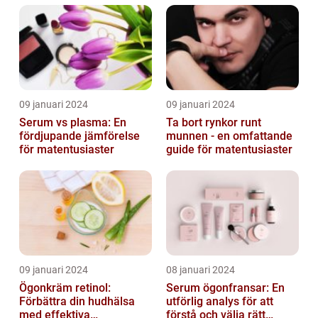
09 januari 2024
09 januari 2024
Serum vs plasma: En
Ta bort rynkor runt
fördjupande jämförelse
munnen - en omfattande
för matentusiaster
guide för matentusiaster
09 januari 2024
08 januari 2024
Ögonkräm retinol:
Serum ögonfransar: En
Förbättra din hudhälsa
utförlig analys för att
med effektiva
förstå och välja rätt