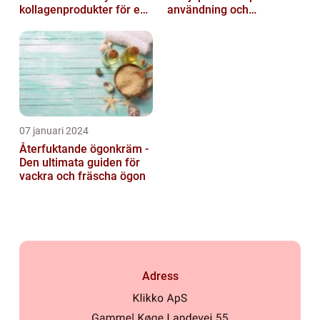
kollagenprodukter för en
användning och
friskare kropp och vacker
popularitet inom
hud...
skönhetsvärlden
07 januari 2024
Återfuktande ögonkräm -
Den ultimata guiden för
vackra och fräscha ögon
Adress