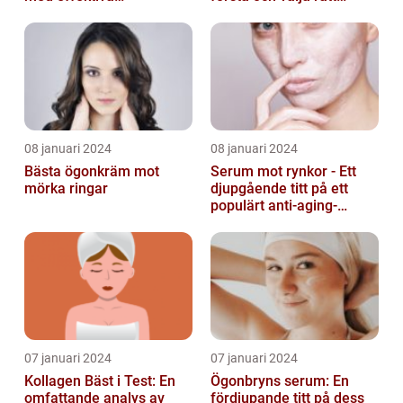
ingredienser
produkt
08 januari 2024
08 januari 2024
Bästa ögonkräm mot
Serum mot rynkor - Ett
mörka ringar
djupgående titt på ett
populärt anti-aging-
produkt för att bekämpa
hudens åld...
07 januari 2024
07 januari 2024
Kollagen Bäst i Test: En
Ögonbryns serum: En
omfattande analys av
fördjupande titt på dess