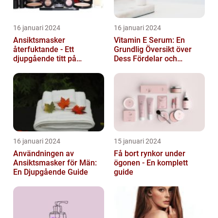
16 januari 2024
16 januari 2024
Ansiktsmasker
Vitamin E Serum: En
återfuktande - Ett
Grundlig Översikt över
djupgående titt på
Dess Fördelar och
hudvårdens populära
Varianter
fenomen
16 januari 2024
15 januari 2024
Användningen av
Få bort rynkor under
Ansiktsmasker för Män:
ögonen - En komplett
En Djupgående Guide
guide