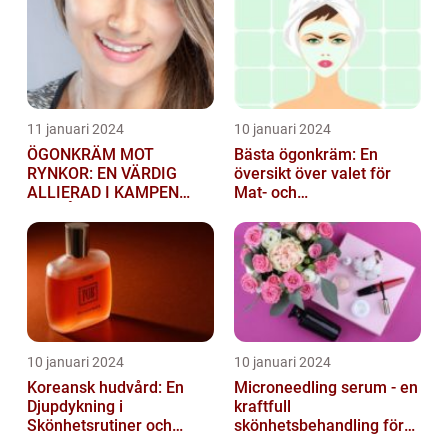
11 januari 2024
10 januari 2024
ÖGONKRÄM MOT
Bästa ögonkräm: En
RYNKOR: EN VÄRDIG
översikt över valet för
ALLIERAD I KAMPEN
Mat- och
MOT ÅLDRANDE
dryckesentusiaster
10 januari 2024
10 januari 2024
Koreansk hudvård: En
Microneedling serum - en
Djupdykning i
kraftfull
Skönhetsrutiner och
skönhetsbehandling för
Produkter
huden