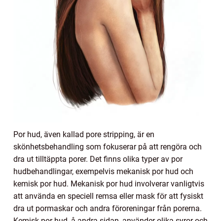
Por hud, även kallad pore stripping, är en
skönhetsbehandling som fokuserar på att rengöra och
dra ut tilltäppta porer. Det finns olika typer av por
hudbehandlingar, exempelvis mekanisk por hud och
kemisk por hud. Mekanisk por hud involverar vanligtvis
att använda en speciell remsa eller mask för att fysiskt
dra ut pormaskar och andra föroreningar från porerna.
Kemisk por hud, å andra sidan, använder olika syror och