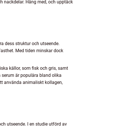
och nackdelar. Häng med, och upptäck
ra dess struktur och utseende.
 fasthet. Med tiden minskar dock
ska källor, som fisk och gris, samt
n serum är populära bland olika
tt använda animaliskt kollagen,
h utseende. I en studie utförd av