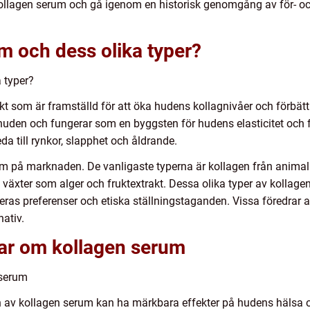
 kollagen serum och gå igenom en historisk genomgång av för- 
m och dess olika typer?
 typer?
 som är framställd för att öka hudens kollagnivåer och förbätt
 i huden och fungerar som en byggsten för hudens elasticitet och
eda till rynkor, slapphet och åldrande.
um på marknaden. De vanligaste typerna är kollagen från animali
 växter som alger och fruktextrakt. Dessa olika typer av kollage
ras preferenser och etiska ställningstaganden. Vissa föredrar a
ativ.
gar om kollagen serum
 serum
 av kollagen serum kan ha märkbara effekter på hudens hälsa oc