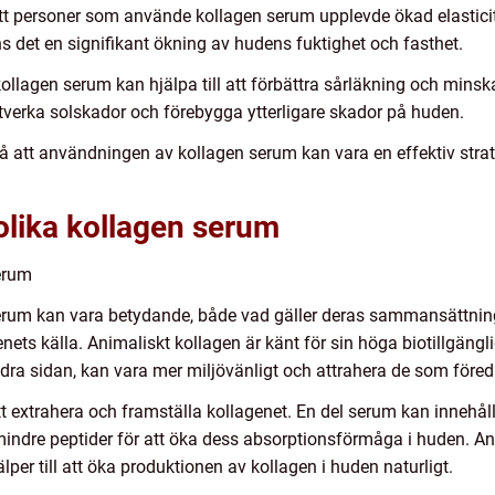
tt personer som använde kollagen serum upplevde ökad elastici
det en signifikant ökning av hudens fuktighet och fasthet.
kollagen serum kan hjälpa till att förbättra sårläkning och minska
motverka solskador och förebygga ytterligare skador på huden.
å att användningen av kollagen serum kan vara en effektiv strate
olika kollagen serum
erum
erum kan vara betydande, både vad gäller deras sammansättning o
genets källa. Animaliskt kollagen är känt för sin höga biotillgän
dra sidan, kan vara mer miljövänligt och attrahera de som föred
t extrahera och framställa kollagenet. En del serum kan innehåll
ll mindre peptider för att öka dess absorptionsförmåga i huden. 
er till att öka produktionen av kollagen i huden naturligt.