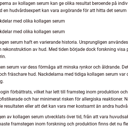
 typerna av kollagen serum kan ge olika resultat beroende på indiv
 en hudvårdsexpert kan vara avgörande för att hitta det serum 
kdelar med olika kollagen serum
kdelar med olika kollagen serum
agen serum haft en varierande historia. Ursprungligen använd
ch rekonstruktion av hud. Med tiden började dock forskning visa 
in.
gen serum var dess förmåga att minska rynkor och åldrande. Dett
h fräschare hud. Nackdelarna med tidiga kollagen serum var dock
g.
gin förbättrats, vilket har lett till framsteg inom produktion o
istikerade och har minimerat risken för allergiska reaktioner. N
e resultaten eller att det kan vara mer kostsamt än andra hudvå
av kollagen serum utvecklats över tid, från att vara huvudsakli
ste framstegen inom forskning och produktion finns det nu fler 