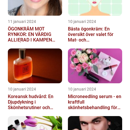
11 januari 2024
10 januari 2024
ÖGONKRÄM MOT
Bästa ögonkräm: En
RYNKOR: EN VÄRDIG
översikt över valet för
ALLIERAD I KAMPEN
Mat- och
MOT ÅLDRANDE
dryckesentusiaster
10 januari 2024
10 januari 2024
Koreansk hudvård: En
Microneedling serum - en
Djupdykning i
kraftfull
Skönhetsrutiner och
skönhetsbehandling för
Produkter
huden