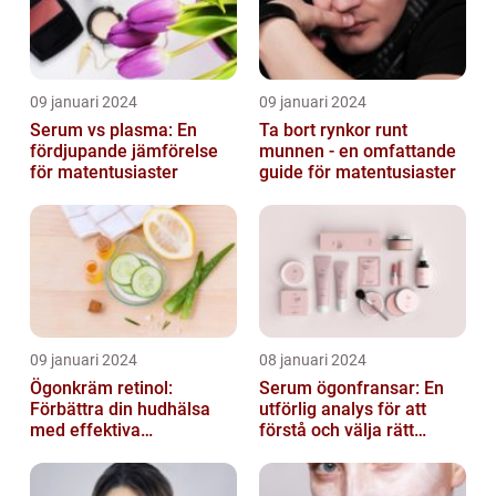
09 januari 2024
09 januari 2024
Serum vs plasma: En
Ta bort rynkor runt
fördjupande jämförelse
munnen - en omfattande
för matentusiaster
guide för matentusiaster
09 januari 2024
08 januari 2024
Ögonkräm retinol:
Serum ögonfransar: En
Förbättra din hudhälsa
utförlig analys för att
med effektiva
förstå och välja rätt
ingredienser
produkt