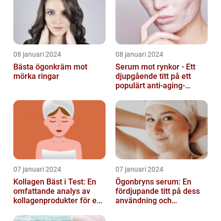
08 januari 2024
08 januari 2024
Bästa ögonkräm mot
Serum mot rynkor - Ett
mörka ringar
djupgående titt på ett
populärt anti-aging-
produkt för att bekämpa
hudens åld...
07 januari 2024
07 januari 2024
Kollagen Bäst i Test: En
Ögonbryns serum: En
omfattande analys av
fördjupande titt på dess
kollagenprodukter för en
användning och
friskare kropp och vacker
popularitet inom
hud...
skönhetsvärlden