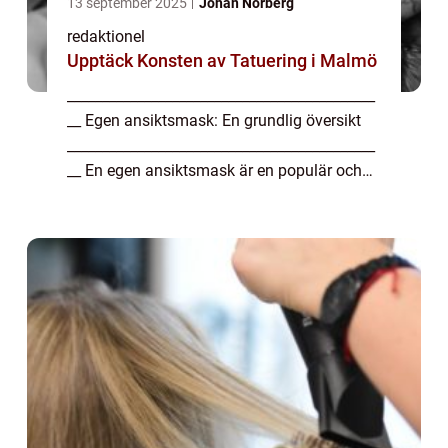
13 september 2025
Johan Norberg
redaktionel
Upptäck Konsten av Tatuering i Malmö
____________________________________________
__ Egen ansiktsmask: En grundlig översikt
____________________________________________
__ En egen ansiktsmask är en populär och
naturlig lösning för att ta hand om sin hud.
Genom att använda en ansiktsmask r...