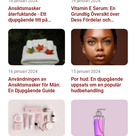
16 januari 2024
16 januari 2024
Ansiktsmasker
Vitamin E Serum: En
återfuktande - Ett
Grundlig Översikt över
djupgående titt på
Dess Fördelar och
hudvårdens populära
Varianter
fenomen
16 januari 2024
15 januari 2024
Användningen av
Por hud: En djupgående
Ansiktsmasker för Män:
uppsats om en populär
En Djupgående Guide
hudbehandling