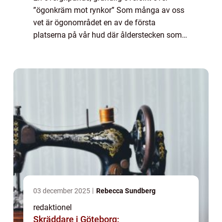
”ögonkräm mot rynkor” Som många av oss
vet är ögonområdet en av de första
platserna på vår hud där ålderstecken som
rynkor och fina linjer börjar synas. För att
förhindra och minska synligheten av d...
03 december 2025
Rebecca Sundberg
redaktionel
Skräddare i Göteborg: