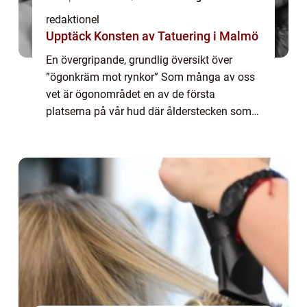
redaktionel
Upptäck Konsten av Tatuering i Malmö
En övergripande, grundlig översikt över
”ögonkräm mot rynkor” Som många av oss
vet är ögonområdet en av de första
platserna på vår hud där ålderstecken som
rynkor och fina linjer börjar synas. För att
förhindra och minska synligheten av d...