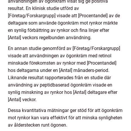
användningen av ögonkräm visat sig ge positiva
resultat. En klinisk studie utförd av
[Företag/Forskargrupp] visade att [Procentandel] av de
deltagare som använde ögonkräm mot rynkor märkte
en synlig förbättring av rynkor och fina linjer efter
[Antal] veckors regelbunden användning.
En annan studie genomförd av [Företag/Forskargrupp]
visade att användningen av ögonkräm med retinol
minskade förekomsten av rynkor med [Procentandel]
hos deltagarna under en [Antal] månaders-period.
Liknande resultat rapporterades från en studie där
användning av peptidbaserad ögonkräm visade en
synlig minskning av rynkor hos [Antal] deltagare efter
[Antal] veckor.
Dessa kvantitativa mätningar ger stöd för att ögonkräm
mot rynkor kan vara effektivt för att minska synligheten
av ålderstecken runt ögonen.