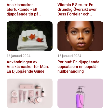
Ansiktsmasker
Vitamin E Serum: En
återfuktande - Ett
Grundlig Översikt över
djupgående titt på
Dess Fördelar och
hudvårdens populära
Varianter
fenomen
16 januari 2024
15 januari 2024
Användningen av
Por hud: En djupgående
Ansiktsmasker för Män:
uppsats om en populär
En Djupgående Guide
hudbehandling