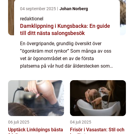
04 september 2025
Johan Norberg
redaktionel
Damklippning i Kungsbacka: En guide
till ditt nästa salongsbesök
En övergripande, grundlig översikt över
”ögonkräm mot rynkor” Som många av oss
vet är ögonområdet en av de första
platserna på vår hud där ålderstecken som
rynkor och fina linjer börjar synas. För att
förhindra och minska synligheten av d...
06 juli 2025
04 juli 2025
Upptäck Linköpings bästa
Frisör i Vasastan: Stil och