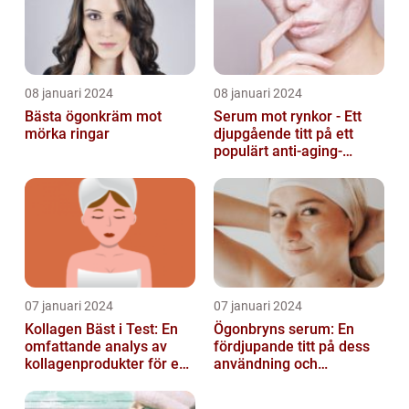
08 januari 2024
08 januari 2024
Bästa ögonkräm mot
Serum mot rynkor - Ett
mörka ringar
djupgående titt på ett
populärt anti-aging-
produkt för att bekämpa
hudens åld...
07 januari 2024
07 januari 2024
Kollagen Bäst i Test: En
Ögonbryns serum: En
omfattande analys av
fördjupande titt på dess
kollagenprodukter för en
användning och
friskare kropp och vacker
popularitet inom
hud...
skönhetsvärlden