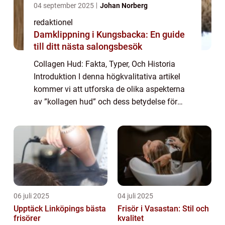
04 september 2025
Johan Norberg
redaktionel
Damklippning i Kungsbacka: En guide
till ditt nästa salongsbesök
Collagen Hud: Fakta, Typer, Och Historia
Introduktion I denna högkvalitativa artikel
kommer vi att utforska de olika aspekterna
av ”kollagen hud” och dess betydelse för
mat. Vi kommer att ge en grundlig översikt
över vad kollagen hud är, ...
06 juli 2025
04 juli 2025
Upptäck Linköpings bästa
Frisör i Vasastan: Stil och
frisörer
kvalitet