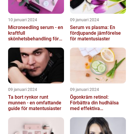
10 januari 2024
09 januari 2024
Microneedling serum - en
Serum vs plasma: En
kraftfull
fördjupande jämförelse
skönhetsbehandling för
för matentusiaster
huden
09 januari 2024
09 januari 2024
Ta bort rynkor runt
Ögonkräm retinol:
munnen - en omfattande
Förbättra din hudhälsa
guide för matentusiaster
med effektiva
ingredienser