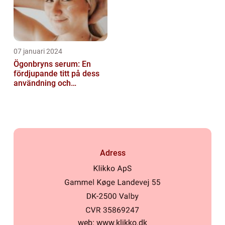
07 januari 2024
Ögonbryns serum: En
fördjupande titt på dess
användning och
popularitet inom
skönhetsvärlden
Adress
web:
www.klikko.dk