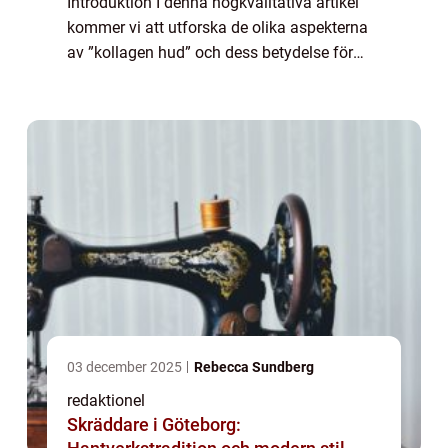
Introduktion I denna högkvalitativa artikel
kommer vi att utforska de olika aspekterna
av ”kollagen hud” och dess betydelse för
mat. Vi kommer att ge en grundlig översikt
över vad kollagen hud är, ...
03 december 2025
Rebecca Sundberg
redaktionel
Skräddare i Göteborg: