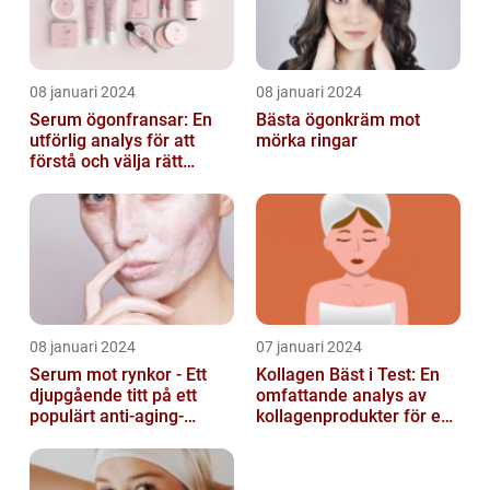
08 januari 2024
08 januari 2024
Serum ögonfransar: En
Bästa ögonkräm mot
utförlig analys för att
mörka ringar
förstå och välja rätt
produkt
08 januari 2024
07 januari 2024
Serum mot rynkor - Ett
Kollagen Bäst i Test: En
djupgående titt på ett
omfattande analys av
populärt anti-aging-
kollagenprodukter för en
produkt för att bekämpa
friskare kropp och vacker
hudens åld...
hud...