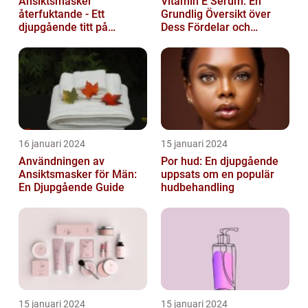
Ansiktsmasker
Vitamin E Serum: En
återfuktande - Ett
Grundlig Översikt över
djupgående titt på
Dess Fördelar och
hudvårdens populära
Varianter
fenomen
16 januari 2024
15 januari 2024
Användningen av
Por hud: En djupgående
Ansiktsmasker för Män:
uppsats om en populär
En Djupgående Guide
hudbehandling
15 januari 2024
15 januari 2024