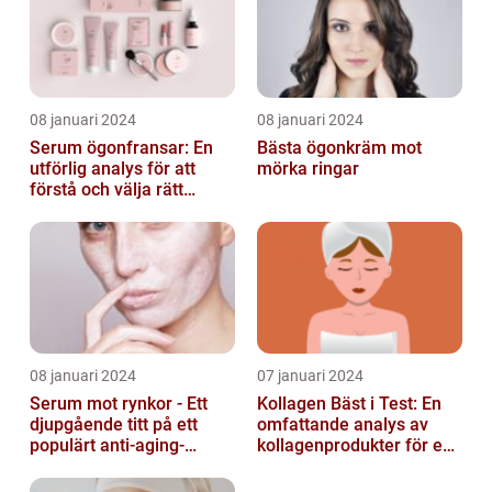
08 januari 2024
08 januari 2024
Serum ögonfransar: En
Bästa ögonkräm mot
utförlig analys för att
mörka ringar
förstå och välja rätt
produkt
08 januari 2024
07 januari 2024
Serum mot rynkor - Ett
Kollagen Bäst i Test: En
djupgående titt på ett
omfattande analys av
populärt anti-aging-
kollagenprodukter för en
produkt för att bekämpa
friskare kropp och vacker
hudens åld...
hud...