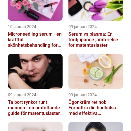
10 januari 2024
09 januari 2024
Microneedling serum - en
Serum vs plasma: En
kraftfull
fördjupande jämförelse
skönhetsbehandling för
för matentusiaster
huden
09 januari 2024
09 januari 2024
Ta bort rynkor runt
Ögonkräm retinol:
munnen - en omfattande
Förbättra din hudhälsa
guide för matentusiaster
med effektiva
ingredienser