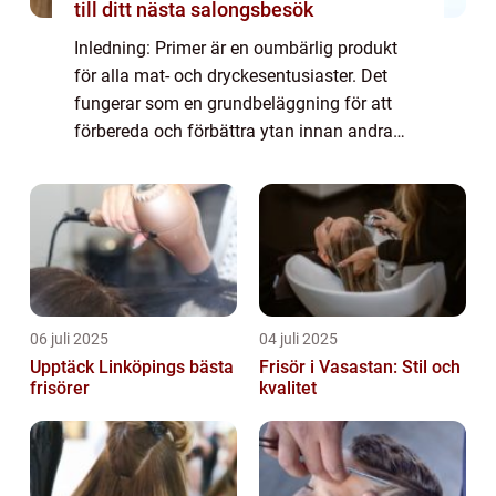
till ditt nästa salongsbesök
Inledning: Primer är en oumbärlig produkt
för alla mat- och dryckesentusiaster. Det
fungerar som en grundbeläggning för att
förbereda och förbättra ytan innan andra
produkter appliceras. I denna artikel kommer
vi att ge en grundlig översikt av ”...
06 juli 2025
04 juli 2025
Upptäck Linköpings bästa
Frisör i Vasastan: Stil och
frisörer
kvalitet