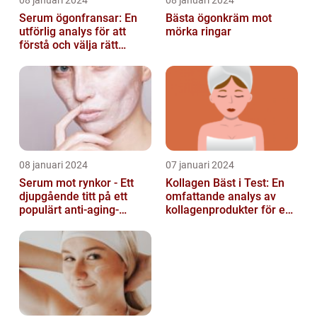
08 januari 2024
08 januari 2024
Serum ögonfransar: En
Bästa ögonkräm mot
utförlig analys för att
mörka ringar
förstå och välja rätt
produkt
08 januari 2024
07 januari 2024
Serum mot rynkor - Ett
Kollagen Bäst i Test: En
djupgående titt på ett
omfattande analys av
populärt anti-aging-
kollagenprodukter för en
produkt för att bekämpa
friskare kropp och vacker
hudens åld...
hud...