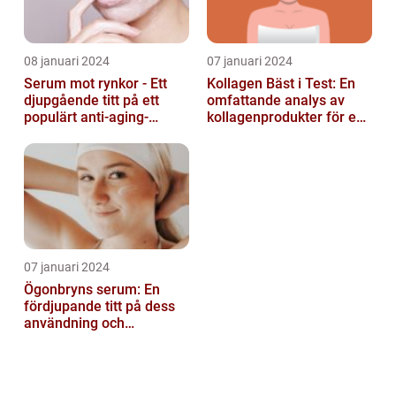
08 januari 2024
07 januari 2024
Serum mot rynkor - Ett
Kollagen Bäst i Test: En
djupgående titt på ett
omfattande analys av
populärt anti-aging-
kollagenprodukter för en
produkt för att bekämpa
friskare kropp och vacker
hudens åld...
hud...
07 januari 2024
Ögonbryns serum: En
fördjupande titt på dess
användning och
popularitet inom
skönhetsvärlden