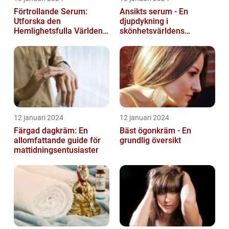
Förtrollande Serum:
Ansikts serum - En
Utforska den
djupdykning i
Hemlighetsfulla Världen
skönhetsvärldens
av Smaksättning och
underverk
Näringsämnen
12 januari 2024
12 januari 2024
Färgad dagkräm: En
Bäst ögonkräm - En
allomfattande guide för
grundlig översikt
mattidningsentusiaster