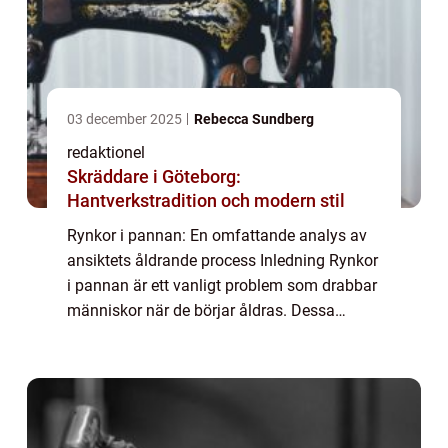
03 december 2025
Rebecca Sundberg
redaktionel
Skräddare i Göteborg:
Hantverkstradition och modern stil
Rynkor i pannan: En omfattande analys av
ansiktets åldrande process Inledning Rynkor
i pannan är ett vanligt problem som drabbar
människor när de börjar åldras. Dessa
rynkor kan vara en källa till oro och kan
påverka vår självkänsla. I denna artikel ...