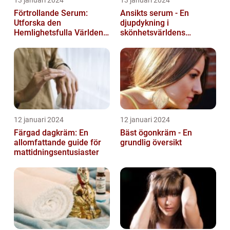
Förtrollande Serum:
Ansikts serum - En
Utforska den
djupdykning i
Hemlighetsfulla Världen
skönhetsvärldens
av Smaksättning och
underverk
Näringsämnen
12 januari 2024
12 januari 2024
Färgad dagkräm: En
Bäst ögonkräm - En
allomfattande guide för
grundlig översikt
mattidningsentusiaster