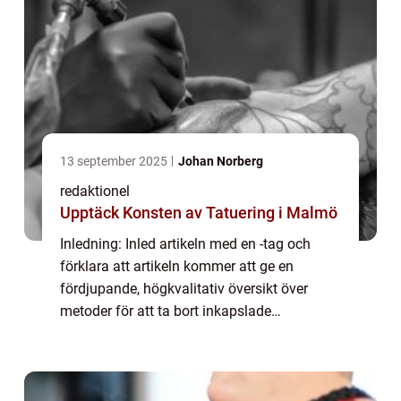
13 september 2025
Johan Norberg
redaktionel
Upptäck Konsten av Tatuering i Malmö
Inledning: Inled artikeln med en -tag och
förklara att artikeln kommer att ge en
fördjupande, högkvalitativ översikt över
metoder för att ta bort inkapslade
pormaskar och deras för- och nackdelar.
Förklara att pormaskar är vanliga
hudproblem som kan ...