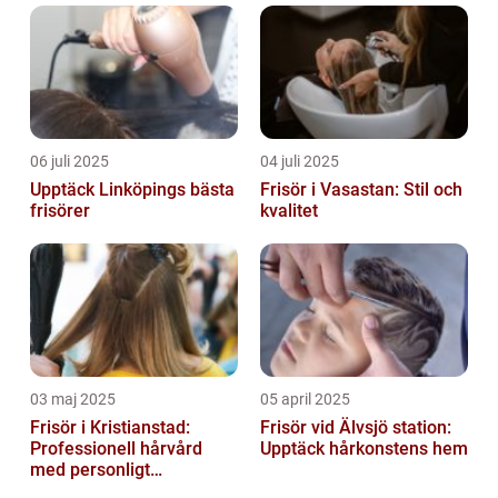
Förklara att pormaskar är vanliga
hudproblem som kan ...
06 juli 2025
04 juli 2025
Upptäck Linköpings bästa
Frisör i Vasastan: Stil och
frisörer
kvalitet
03 maj 2025
05 april 2025
Frisör i Kristianstad:
Frisör vid Älvsjö station:
Professionell hårvård
Upptäck hårkonstens hem
med personligt
bemötande