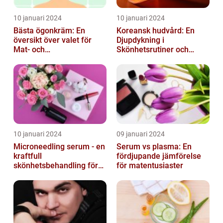
10 januari 2024
10 januari 2024
Bästa ögonkräm: En
Koreansk hudvård: En
översikt över valet för
Djupdykning i
Mat- och
Skönhetsrutiner och
dryckesentusiaster
Produkter
10 januari 2024
09 januari 2024
Microneedling serum - en
Serum vs plasma: En
kraftfull
fördjupande jämförelse
skönhetsbehandling för
för matentusiaster
huden