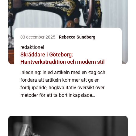
03 december 2025
Rebecca Sundberg
redaktionel
Skräddare i Göteborg:
Hantverkstradition och modern stil
Inledning: Inled artikeln med en -tag och
förklara att artikeln kommer att ge en
fördjupande, högkvalitativ översikt över
metoder för att ta bort inkapslade
pormaskar och deras för- och nackdelar.
Förklara att pormaskar är vanliga
hudproblem som kan ...