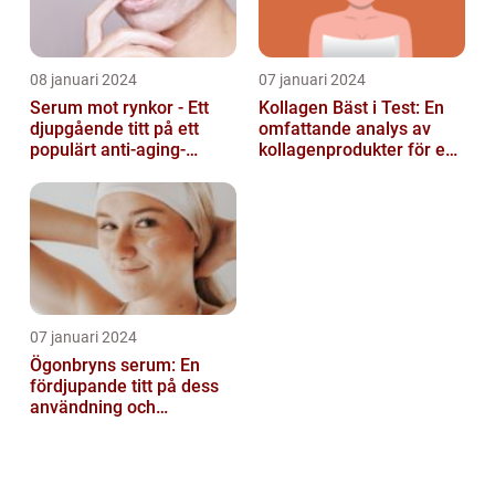
08 januari 2024
07 januari 2024
Serum mot rynkor - Ett
Kollagen Bäst i Test: En
djupgående titt på ett
omfattande analys av
populärt anti-aging-
kollagenprodukter för en
produkt för att bekämpa
friskare kropp och vacker
hudens åld...
hud...
07 januari 2024
Ögonbryns serum: En
fördjupande titt på dess
användning och
popularitet inom
skönhetsvärlden